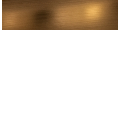
Bel Direct
Ophaaladres
Bestemmingsadres