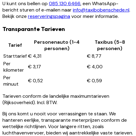
U kunt ons bellen op
085 130 6466
, een WhatsApp-
bericht sturen of e-mailen naar
info@taxibobenschede.nl
.
Bekijk onze
reserveringspagina
voor meer informatie.
Transparante Tarieven
Personenauto (1-4
Taxibus (5-8
Tarief
personen)
personen)
Starttarief
€ 4,31
€ 8,77
Per
€ 3,17
€ 4,00
kilometer
Per
€ 0,52
€ 0,59
minuut
Tarieven conform de landelijke maximumtarieven
(Rijksoverheid). Incl. BTW.
Bij ons komt u nooit voor verrassingen te staan. We
hanteren eerlijke, transparante meterprijzen conform de
wettelijke richtlijnen. Voor langere ritten, zoals
luchthavenvervoer, bieden wij aantrekkelijke vaste tarieven.