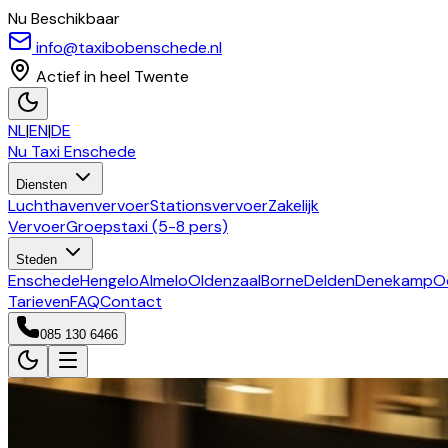
Nu Beschikbaar
info@taxibobenschede.nl
Actief in heel Twente
NL
|
EN
|
DE
Nu Taxi
Enschede
Diensten
Luchthavenvervoer
Stationsvervoer
Zakelijk
Vervoer
Groepstaxi (5-8 pers)
Steden
Enschede
Hengelo
Almelo
Oldenzaal
Borne
Delden
Denekamp
O
Tarieven
FAQ
Contact
085 130 6466