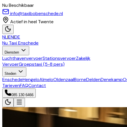
Nu Beschikbaar
info@taxibobenschede.nl
Actief in heel Twente
NL
|
EN
|
DE
Nu Taxi
Enschede
Diensten
Luchthavenvervoer
Stationsvervoer
Zakelijk
Vervoer
Groepstaxi (5-8 pers)
Steden
Enschede
Hengelo
Almelo
Oldenzaal
Borne
Delden
Denekamp
O
Tarieven
FAQ
Contact
085 130 6466