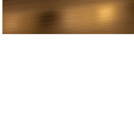
Bel Direct
Ophaaladres
Bestemmingsadres