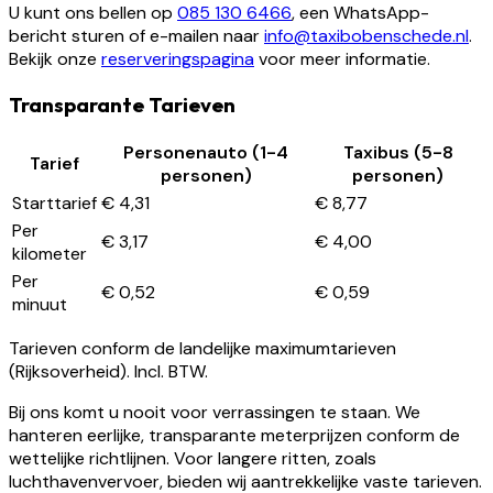
U kunt ons bellen op
085 130 6466
, een WhatsApp-
bericht sturen of e-mailen naar
info@taxibobenschede.nl
.
Bekijk onze
reserveringspagina
voor meer informatie.
Transparante Tarieven
Personenauto (1-4
Taxibus (5-8
Tarief
personen)
personen)
Starttarief
€ 4,31
€ 8,77
Per
€ 3,17
€ 4,00
kilometer
Per
€ 0,52
€ 0,59
minuut
Tarieven conform de landelijke maximumtarieven
(Rijksoverheid). Incl. BTW.
Bij ons komt u nooit voor verrassingen te staan. We
hanteren eerlijke, transparante meterprijzen conform de
wettelijke richtlijnen. Voor langere ritten, zoals
luchthavenvervoer, bieden wij aantrekkelijke vaste tarieven.