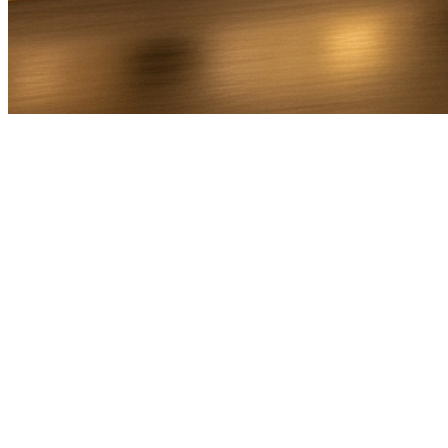
Bel Direct
Ophaaladres
Bestemmingsadres