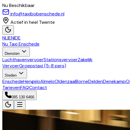
Nu Beschikbaar
info@taxibobenschede.nl
Actief in heel Twente
NL
|
EN
|
DE
Nu Taxi
Enschede
Diensten
Luchthavenvervoer
Stationsvervoer
Zakelijk
Vervoer
Groepstaxi (5-8 pers)
Steden
Enschede
Hengelo
Almelo
Oldenzaal
Borne
Delden
Denekamp
O
Tarieven
FAQ
Contact
085 130 6466