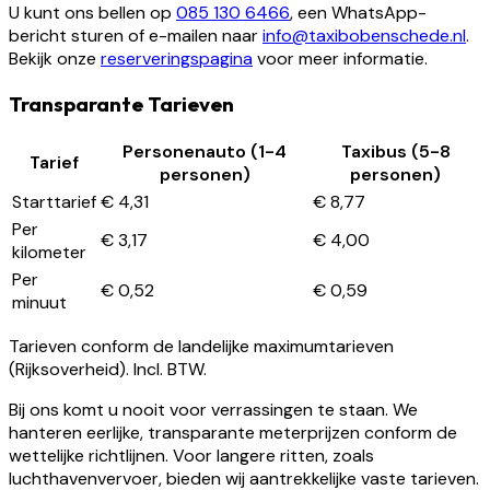
U kunt ons bellen op
085 130 6466
, een WhatsApp-
bericht sturen of e-mailen naar
info@taxibobenschede.nl
.
Bekijk onze
reserveringspagina
voor meer informatie.
Transparante Tarieven
Personenauto (1-4
Taxibus (5-8
Tarief
personen)
personen)
Starttarief
€ 4,31
€ 8,77
Per
€ 3,17
€ 4,00
kilometer
Per
€ 0,52
€ 0,59
minuut
Tarieven conform de landelijke maximumtarieven
(Rijksoverheid). Incl. BTW.
Bij ons komt u nooit voor verrassingen te staan. We
hanteren eerlijke, transparante meterprijzen conform de
wettelijke richtlijnen. Voor langere ritten, zoals
luchthavenvervoer, bieden wij aantrekkelijke vaste tarieven.