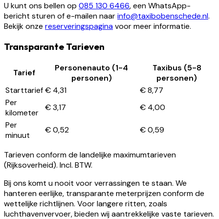
U kunt ons bellen op
085 130 6466
, een WhatsApp-
bericht sturen of e-mailen naar
info@taxibobenschede.nl
.
Bekijk onze
reserveringspagina
voor meer informatie.
Transparante Tarieven
Personenauto (1-4
Taxibus (5-8
Tarief
personen)
personen)
Starttarief
€ 4,31
€ 8,77
Per
€ 3,17
€ 4,00
kilometer
Per
€ 0,52
€ 0,59
minuut
Tarieven conform de landelijke maximumtarieven
(Rijksoverheid). Incl. BTW.
Bij ons komt u nooit voor verrassingen te staan. We
hanteren eerlijke, transparante meterprijzen conform de
wettelijke richtlijnen. Voor langere ritten, zoals
luchthavenvervoer, bieden wij aantrekkelijke vaste tarieven.