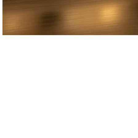
Bel Direct
Ophaaladres
Bestemmingsadres