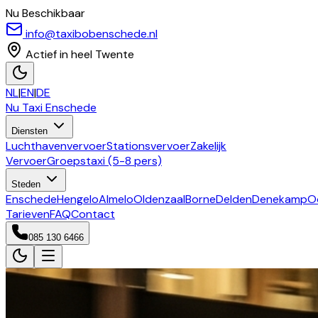
Nu Beschikbaar
info@taxibobenschede.nl
Actief in heel Twente
NL
|
EN
|
DE
Nu Taxi
Enschede
Diensten
Luchthavenvervoer
Stationsvervoer
Zakelijk
Vervoer
Groepstaxi (5-8 pers)
Steden
Enschede
Hengelo
Almelo
Oldenzaal
Borne
Delden
Denekamp
O
Tarieven
FAQ
Contact
085 130 6466