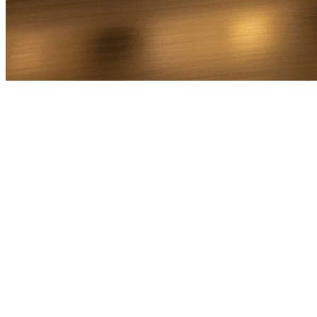
Bel Direct
Ophaaladres
Bestemmingsadres