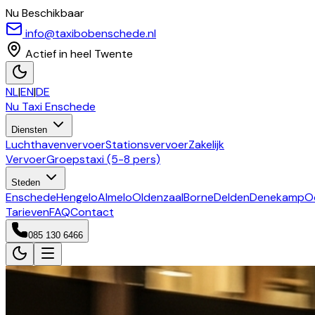
Nu Beschikbaar
info@taxibobenschede.nl
Actief in heel Twente
NL
|
EN
|
DE
Nu Taxi
Enschede
Diensten
Luchthavenvervoer
Stationsvervoer
Zakelijk
Vervoer
Groepstaxi (5-8 pers)
Steden
Enschede
Hengelo
Almelo
Oldenzaal
Borne
Delden
Denekamp
O
Tarieven
FAQ
Contact
085 130 6466