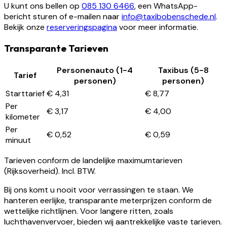
U kunt ons bellen op
085 130 6466
, een WhatsApp-
bericht sturen of e-mailen naar
info@taxibobenschede.nl
.
Bekijk onze
reserveringspagina
voor meer informatie.
Transparante Tarieven
Personenauto (1-4
Taxibus (5-8
Tarief
personen)
personen)
Starttarief
€ 4,31
€ 8,77
Per
€ 3,17
€ 4,00
kilometer
Per
€ 0,52
€ 0,59
minuut
Tarieven conform de landelijke maximumtarieven
(Rijksoverheid). Incl. BTW.
Bij ons komt u nooit voor verrassingen te staan. We
hanteren eerlijke, transparante meterprijzen conform de
wettelijke richtlijnen. Voor langere ritten, zoals
luchthavenvervoer, bieden wij aantrekkelijke vaste tarieven.