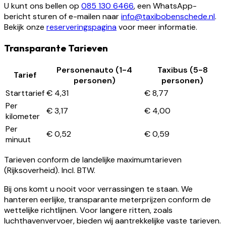
U kunt ons bellen op
085 130 6466
, een WhatsApp-
bericht sturen of e-mailen naar
info@taxibobenschede.nl
.
Bekijk onze
reserveringspagina
voor meer informatie.
Transparante Tarieven
Personenauto (1-4
Taxibus (5-8
Tarief
personen)
personen)
Starttarief
€ 4,31
€ 8,77
Per
€ 3,17
€ 4,00
kilometer
Per
€ 0,52
€ 0,59
minuut
Tarieven conform de landelijke maximumtarieven
(Rijksoverheid). Incl. BTW.
Bij ons komt u nooit voor verrassingen te staan. We
hanteren eerlijke, transparante meterprijzen conform de
wettelijke richtlijnen. Voor langere ritten, zoals
luchthavenvervoer, bieden wij aantrekkelijke vaste tarieven.