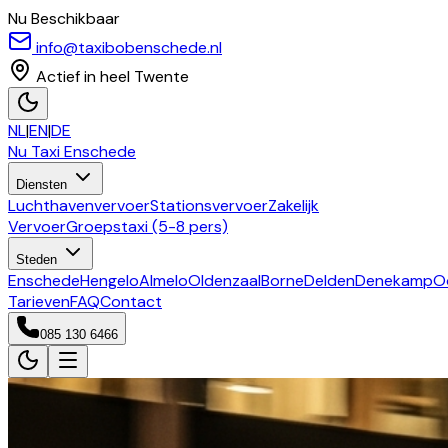
Nu Beschikbaar
info@taxibobenschede.nl
Actief in heel Twente
NL
|
EN
|
DE
Nu Taxi
Enschede
Diensten
Luchthavenvervoer
Stationsvervoer
Zakelijk
Vervoer
Groepstaxi (5-8 pers)
Steden
Enschede
Hengelo
Almelo
Oldenzaal
Borne
Delden
Denekamp
O
Tarieven
FAQ
Contact
085 130 6466