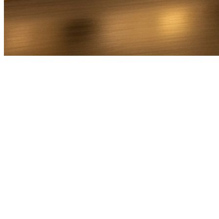
Bel Direct
Ophaaladres
Bestemmingsadres