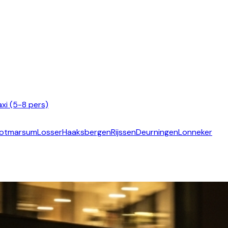
xi (5-8 pers)
otmarsum
Losser
Haaksbergen
Rijssen
Deurningen
Lonneker