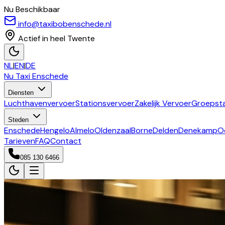
Nu Beschikbaar
info@taxibobenschede.nl
Actief in heel Twente
NL
|
EN
|
DE
Nu Taxi
Enschede
Diensten
Luchthavenvervoer
Stationsvervoer
Zakelijk Vervoer
Groepsta
Steden
Enschede
Hengelo
Almelo
Oldenzaal
Borne
Delden
Denekamp
O
Tarieven
FAQ
Contact
085 130 6466