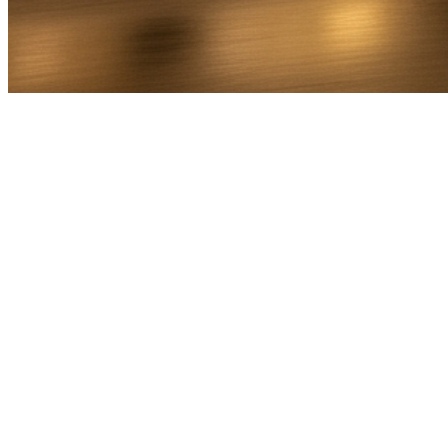
Bel Direct
Ophaaladres
Bestemmingsadres
Aantal personen
1
2
3
4
5
6
7
8