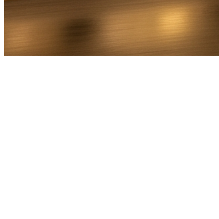
Bel Direct
Ophaaladres
Bestemmingsadres