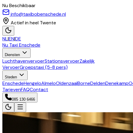
Nu Beschikbaar
info@taxibobenschede.nl
Actief in heel Twente
NL
|
EN
|
DE
Nu Taxi
Enschede
Diensten
Luchthavenvervoer
Stationsvervoer
Zakelijk
Vervoer
Groepstaxi (5-8 pers)
Steden
Enschede
Hengelo
Almelo
Oldenzaal
Borne
Delden
Denekamp
O
Tarieven
FAQ
Contact
085 130 6466