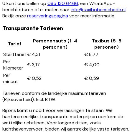
U kunt ons bellen op
085 130 6466
, een WhatsApp-
bericht sturen of e-mailen naar
info@taxibobenschede.nl
.
Bekijk onze
reserveringspagina
voor meer informatie.
Transparante Tarieven
Personenauto (1-4
Taxibus (5-8
Tarief
personen)
personen)
Starttarief
€ 4,31
€ 8,77
Per
€ 3,17
€ 4,00
kilometer
Per
€ 0,52
€ 0,59
minuut
Tarieven conform de landelijke maximumtarieven
(Rijksoverheid). Incl. BTW.
Bij ons komt u nooit voor verrassingen te staan. We
hanteren eerlijke, transparante meterprijzen conform de
wettelijke richtlijnen. Voor langere ritten, zoals
luchthavenvervoer, bieden wij aantrekkelijke vaste tarieven.