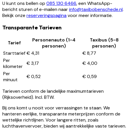
U kunt ons bellen op
085 130 6466
, een WhatsApp-
bericht sturen of e-mailen naar
info@taxibobenschede.nl
.
Bekijk onze
reserveringspagina
voor meer informatie.
Transparante Tarieven
Personenauto (1-4
Taxibus (5-8
Tarief
personen)
personen)
Starttarief
€ 4,31
€ 8,77
Per
€ 3,17
€ 4,00
kilometer
Per
€ 0,52
€ 0,59
minuut
Tarieven conform de landelijke maximumtarieven
(Rijksoverheid). Incl. BTW.
Bij ons komt u nooit voor verrassingen te staan. We
hanteren eerlijke, transparante meterprijzen conform de
wettelijke richtlijnen. Voor langere ritten, zoals
luchthavenvervoer, bieden wij aantrekkelijke vaste tarieven.