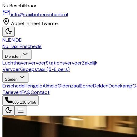
Nu Beschikbaar
info@taxibobenschede.nl
Actief in heel Twente
NL
|
EN
|
DE
Nu Taxi
Enschede
Diensten
Luchthavenvervoer
Stationsvervoer
Zakelijk
Vervoer
Groepstaxi (5-8 pers)
Steden
Enschede
Hengelo
Almelo
Oldenzaal
Borne
Delden
Denekamp
O
Tarieven
FAQ
Contact
085 130 6466