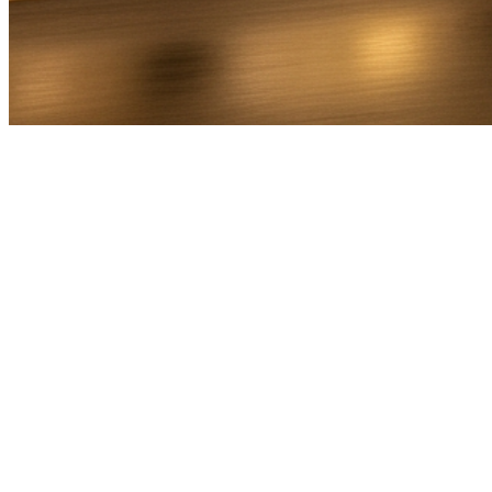
Bel Direct
Ophaaladres
Bestemmingsadres