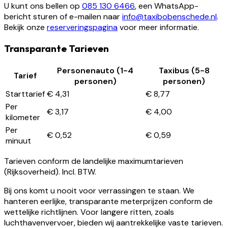
U kunt ons bellen op
085 130 6466
, een WhatsApp-
bericht sturen of e-mailen naar
info@taxibobenschede.nl
.
Bekijk onze
reserveringspagina
voor meer informatie.
Transparante Tarieven
Personenauto (1-4
Taxibus (5-8
Tarief
personen)
personen)
Starttarief
€ 4,31
€ 8,77
Per
€ 3,17
€ 4,00
kilometer
Per
€ 0,52
€ 0,59
minuut
Tarieven conform de landelijke maximumtarieven
(Rijksoverheid). Incl. BTW.
Bij ons komt u nooit voor verrassingen te staan. We
hanteren eerlijke, transparante meterprijzen conform de
wettelijke richtlijnen. Voor langere ritten, zoals
luchthavenvervoer, bieden wij aantrekkelijke vaste tarieven.