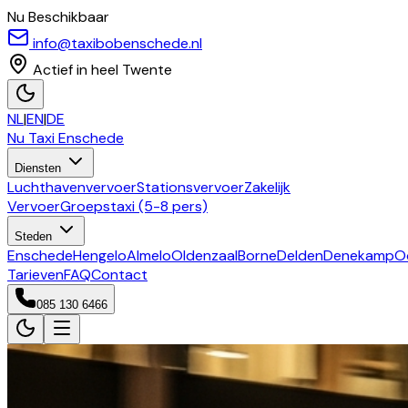
Nu Beschikbaar
info@taxibobenschede.nl
Actief in heel Twente
NL
|
EN
|
DE
Nu Taxi
Enschede
Diensten
Luchthavenvervoer
Stationsvervoer
Zakelijk
Vervoer
Groepstaxi (5-8 pers)
Steden
Enschede
Hengelo
Almelo
Oldenzaal
Borne
Delden
Denekamp
O
Tarieven
FAQ
Contact
085 130 6466