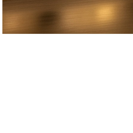
Bel Direct
Ophaaladres
Bestemmingsadres