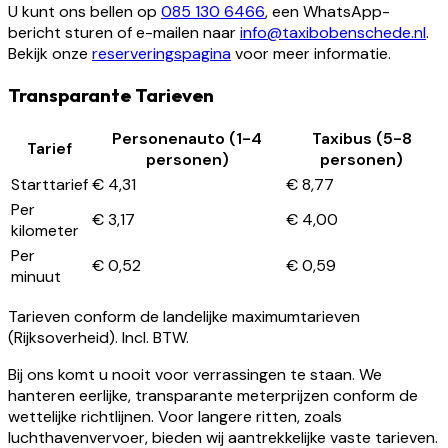
U kunt ons bellen op
085 130 6466
, een WhatsApp-
bericht sturen of e-mailen naar
info@taxibobenschede.nl
.
Bekijk onze
reserveringspagina
voor meer informatie.
Transparante Tarieven
Personenauto (1-4
Taxibus (5-8
Tarief
personen)
personen)
Starttarief
€ 4,31
€ 8,77
Per
€ 3,17
€ 4,00
kilometer
Per
€ 0,52
€ 0,59
minuut
Tarieven conform de landelijke maximumtarieven
(Rijksoverheid). Incl. BTW.
Bij ons komt u nooit voor verrassingen te staan. We
hanteren eerlijke, transparante meterprijzen conform de
wettelijke richtlijnen. Voor langere ritten, zoals
luchthavenvervoer, bieden wij aantrekkelijke vaste tarieven.