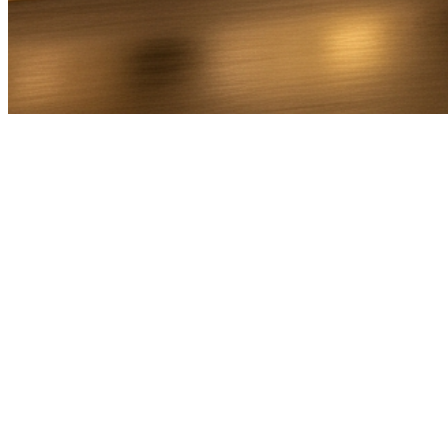
Bel Direct
Ophaaladres
Bestemmingsadres