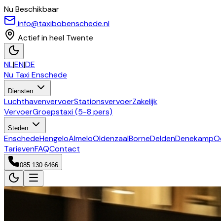
Nu Beschikbaar
info@taxibobenschede.nl
Actief in heel Twente
NL
|
EN
|
DE
Nu Taxi
Enschede
Diensten
Luchthavenvervoer
Stationsvervoer
Zakelijk
Vervoer
Groepstaxi (5-8 pers)
Steden
Enschede
Hengelo
Almelo
Oldenzaal
Borne
Delden
Denekamp
O
Tarieven
FAQ
Contact
085 130 6466