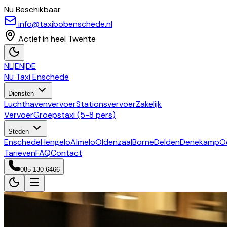
Nu Beschikbaar
info@taxibobenschede.nl
Actief in heel Twente
NL
|
EN
|
DE
Nu Taxi
Enschede
Diensten
Luchthavenvervoer
Stationsvervoer
Zakelijk
Vervoer
Groepstaxi (5-8 pers)
Steden
Enschede
Hengelo
Almelo
Oldenzaal
Borne
Delden
Denekamp
O
Tarieven
FAQ
Contact
085 130 6466