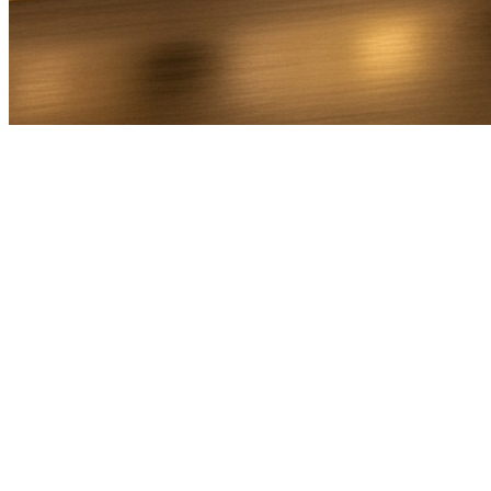
Bel Direct
Ophaaladres
Bestemmingsadres