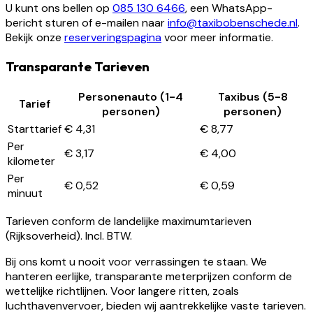
U kunt ons bellen op
085 130 6466
, een WhatsApp-
bericht sturen of e-mailen naar
info@taxibobenschede.nl
.
Bekijk onze
reserveringspagina
voor meer informatie.
Transparante Tarieven
Personenauto (1-4
Taxibus (5-8
Tarief
personen)
personen)
Starttarief
€ 4,31
€ 8,77
Per
€ 3,17
€ 4,00
kilometer
Per
€ 0,52
€ 0,59
minuut
Tarieven conform de landelijke maximumtarieven
(Rijksoverheid). Incl. BTW.
Bij ons komt u nooit voor verrassingen te staan. We
hanteren eerlijke, transparante meterprijzen conform de
wettelijke richtlijnen. Voor langere ritten, zoals
luchthavenvervoer, bieden wij aantrekkelijke vaste tarieven.