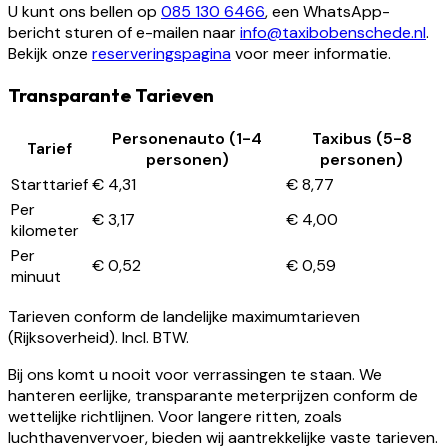
U kunt ons bellen op
085 130 6466
, een WhatsApp-
bericht sturen of e-mailen naar
info@taxibobenschede.nl
.
Bekijk onze
reserveringspagina
voor meer informatie.
Transparante Tarieven
Personenauto (1-4
Taxibus (5-8
Tarief
personen)
personen)
Starttarief
€ 4,31
€ 8,77
Per
€ 3,17
€ 4,00
kilometer
Per
€ 0,52
€ 0,59
minuut
Tarieven conform de landelijke maximumtarieven
(Rijksoverheid). Incl. BTW.
Bij ons komt u nooit voor verrassingen te staan. We
hanteren eerlijke, transparante meterprijzen conform de
wettelijke richtlijnen. Voor langere ritten, zoals
luchthavenvervoer, bieden wij aantrekkelijke vaste tarieven.