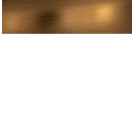
Bel Direct
Ophaaladres
Bestemmingsadres