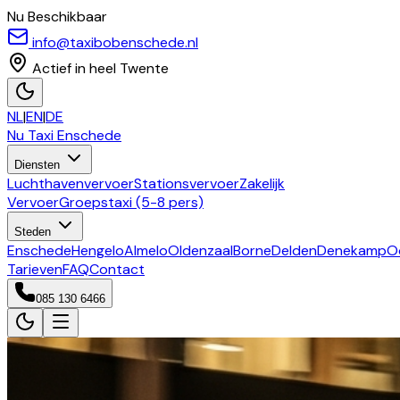
Nu Beschikbaar
info@taxibobenschede.nl
Actief in heel Twente
NL
|
EN
|
DE
Nu Taxi
Enschede
Diensten
Luchthavenvervoer
Stationsvervoer
Zakelijk
Vervoer
Groepstaxi (5-8 pers)
Steden
Enschede
Hengelo
Almelo
Oldenzaal
Borne
Delden
Denekamp
O
Tarieven
FAQ
Contact
085 130 6466