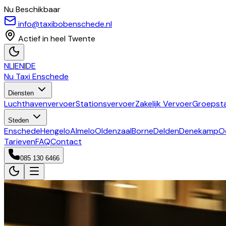
Nu Beschikbaar
info@taxibobenschede.nl
Actief in heel Twente
NL
|
EN
|
DE
Nu Taxi
Enschede
Diensten
Luchthavenvervoer
Stationsvervoer
Zakelijk Vervoer
Groepsta
Steden
Enschede
Hengelo
Almelo
Oldenzaal
Borne
Delden
Denekamp
O
Tarieven
FAQ
Contact
085 130 6466