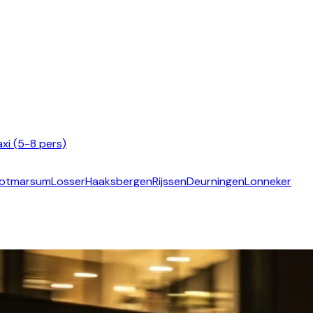
xi (5-8 pers)
otmarsum
Losser
Haaksbergen
Rijssen
Deurningen
Lonneker