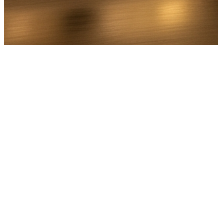
Bel Direct
Ophaaladres
Bestemmingsadres
Aantal personen
1
2
3
4
5
6
7
8