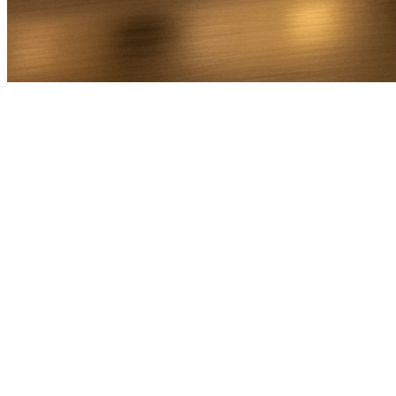
Bel Direct
Ophaaladres
Bestemmingsadres
Aantal personen
1
2
3
4
5
6
7
8