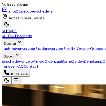
Nu Beschikbaar
info@taxibobenschede.nl
Actief in heel Twente
NL
|
EN
|
DE
Nu Taxi
Enschede
Diensten
Luchthavenvervoer
Stationsvervoer
Zakelijk Vervoer
Groepsta
Steden
Enschede
Hengelo
Almelo
Oldenzaal
Borne
Delden
Denekamp
O
Tarieven
FAQ
Contact
085 130 6466