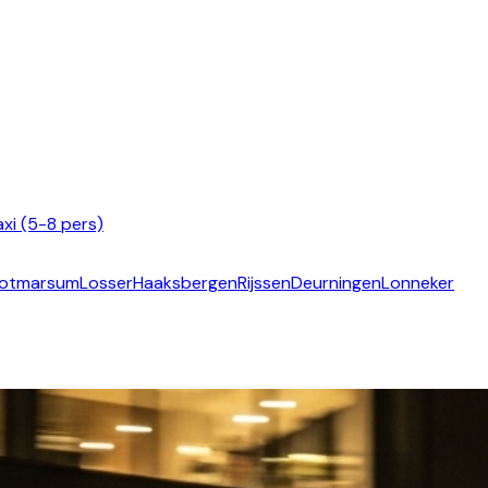
xi (5-8 pers)
otmarsum
Losser
Haaksbergen
Rijssen
Deurningen
Lonneker