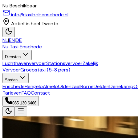
Nu Beschikbaar
info@taxibobenschede.nl
Actief in heel Twente
NL
|
EN
|
DE
Nu Taxi
Enschede
Diensten
Luchthavenvervoer
Stationsvervoer
Zakelijk
Vervoer
Groepstaxi (5-8 pers)
Steden
Enschede
Hengelo
Almelo
Oldenzaal
Borne
Delden
Denekamp
O
Tarieven
FAQ
Contact
085 130 6466