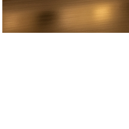
Bel Direct
Ophaaladres
Bestemmingsadres