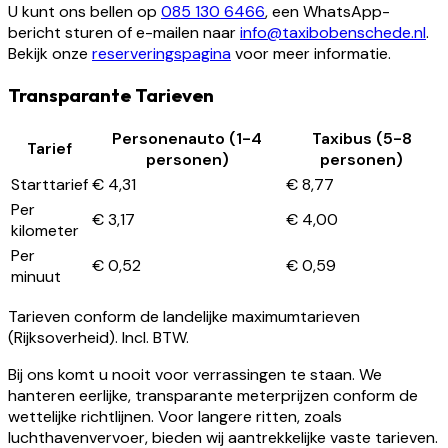
U kunt ons bellen op
085 130 6466
, een WhatsApp-
bericht sturen of e-mailen naar
info@taxibobenschede.nl
.
Bekijk onze
reserveringspagina
voor meer informatie.
Transparante Tarieven
Personenauto (1-4
Taxibus (5-8
Tarief
personen)
personen)
Starttarief
€ 4,31
€ 8,77
Per
€ 3,17
€ 4,00
kilometer
Per
€ 0,52
€ 0,59
minuut
Tarieven conform de landelijke maximumtarieven
(Rijksoverheid). Incl. BTW.
Bij ons komt u nooit voor verrassingen te staan. We
hanteren eerlijke, transparante meterprijzen conform de
wettelijke richtlijnen. Voor langere ritten, zoals
luchthavenvervoer, bieden wij aantrekkelijke vaste tarieven.