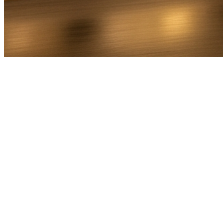
Bel Direct
Ophaaladres
Bestemmingsadres