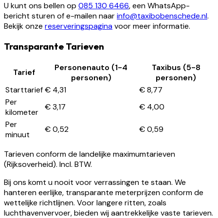
U kunt ons bellen op
085 130 6466
, een WhatsApp-
bericht sturen of e-mailen naar
info@taxibobenschede.nl
.
Bekijk onze
reserveringspagina
voor meer informatie.
Transparante Tarieven
Personenauto (1-4
Taxibus (5-8
Tarief
personen)
personen)
Starttarief
€ 4,31
€ 8,77
Per
€ 3,17
€ 4,00
kilometer
Per
€ 0,52
€ 0,59
minuut
Tarieven conform de landelijke maximumtarieven
(Rijksoverheid). Incl. BTW.
Bij ons komt u nooit voor verrassingen te staan. We
hanteren eerlijke, transparante meterprijzen conform de
wettelijke richtlijnen. Voor langere ritten, zoals
luchthavenvervoer, bieden wij aantrekkelijke vaste tarieven.