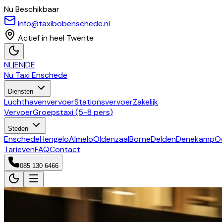
Nu Beschikbaar
info@taxibobenschede.nl
Actief in heel Twente
NL
|
EN
|
DE
Nu Taxi
Enschede
Diensten
Luchthavenvervoer
Stationsvervoer
Zakelijk
Vervoer
Groepstaxi (5-8 pers)
Steden
Enschede
Hengelo
Almelo
Oldenzaal
Borne
Delden
Denekamp
O
Tarieven
FAQ
Contact
085 130 6466