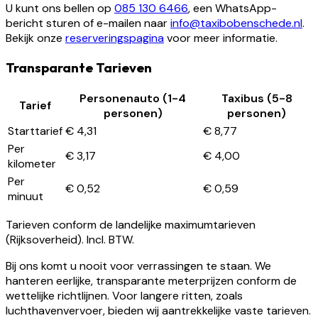
U kunt ons bellen op
085 130 6466
, een WhatsApp-
bericht sturen of e-mailen naar
info@taxibobenschede.nl
.
Bekijk onze
reserveringspagina
voor meer informatie.
Transparante Tarieven
Personenauto (1-4
Taxibus (5-8
Tarief
personen)
personen)
Starttarief
€ 4,31
€ 8,77
Per
€ 3,17
€ 4,00
kilometer
Per
€ 0,52
€ 0,59
minuut
Tarieven conform de landelijke maximumtarieven
(Rijksoverheid). Incl. BTW.
Bij ons komt u nooit voor verrassingen te staan. We
hanteren eerlijke, transparante meterprijzen conform de
wettelijke richtlijnen. Voor langere ritten, zoals
luchthavenvervoer, bieden wij aantrekkelijke vaste tarieven.