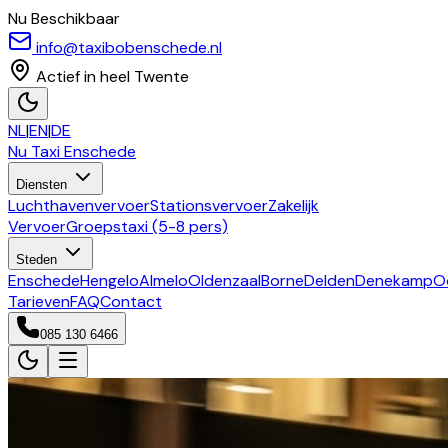
Nu Beschikbaar
info@taxibobenschede.nl
Actief in heel Twente
NL
|
EN
|
DE
Nu Taxi
Enschede
Diensten
Luchthavenvervoer
Stationsvervoer
Zakelijk
Vervoer
Groepstaxi (5-8 pers)
Steden
Enschede
Hengelo
Almelo
Oldenzaal
Borne
Delden
Denekamp
O
Tarieven
FAQ
Contact
085 130 6466