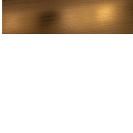
Bel Direct
Ophaaladres
Bestemmingsadres