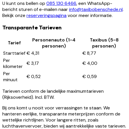
U kunt ons bellen op
085 130 6466
, een WhatsApp-
bericht sturen of e-mailen naar
info@taxibobenschede.nl
.
Bekijk onze
reserveringspagina
voor meer informatie.
Transparante Tarieven
Personenauto (1-4
Taxibus (5-8
Tarief
personen)
personen)
Starttarief
€ 4,31
€ 8,77
Per
€ 3,17
€ 4,00
kilometer
Per
€ 0,52
€ 0,59
minuut
Tarieven conform de landelijke maximumtarieven
(Rijksoverheid). Incl. BTW.
Bij ons komt u nooit voor verrassingen te staan. We
hanteren eerlijke, transparante meterprijzen conform de
wettelijke richtlijnen. Voor langere ritten, zoals
luchthavenvervoer, bieden wij aantrekkelijke vaste tarieven.