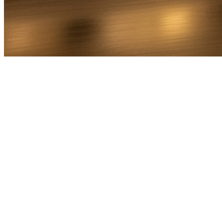
Bel Direct
Ophaaladres
Bestemmingsadres