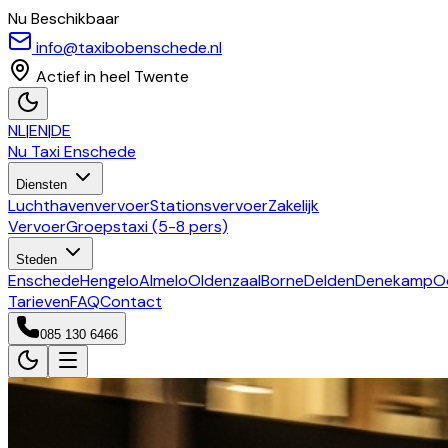
Nu Beschikbaar
info@taxibobenschede.nl
Actief in heel Twente
NL
|
EN
|
DE
Nu Taxi
Enschede
Diensten
Luchthavenvervoer
Stationsvervoer
Zakelijk
Vervoer
Groepstaxi (5-8 pers)
Steden
Enschede
Hengelo
Almelo
Oldenzaal
Borne
Delden
Denekamp
O
Tarieven
FAQ
Contact
085 130 6466