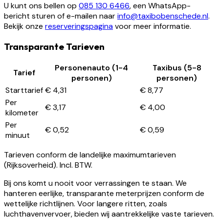
U kunt ons bellen op
085 130 6466
, een WhatsApp-
bericht sturen of e-mailen naar
info@taxibobenschede.nl
.
Bekijk onze
reserveringspagina
voor meer informatie.
Transparante Tarieven
Personenauto (1-4
Taxibus (5-8
Tarief
personen)
personen)
Starttarief
€ 4,31
€ 8,77
Per
€ 3,17
€ 4,00
kilometer
Per
€ 0,52
€ 0,59
minuut
Tarieven conform de landelijke maximumtarieven
(Rijksoverheid). Incl. BTW.
Bij ons komt u nooit voor verrassingen te staan. We
hanteren eerlijke, transparante meterprijzen conform de
wettelijke richtlijnen. Voor langere ritten, zoals
luchthavenvervoer, bieden wij aantrekkelijke vaste tarieven.