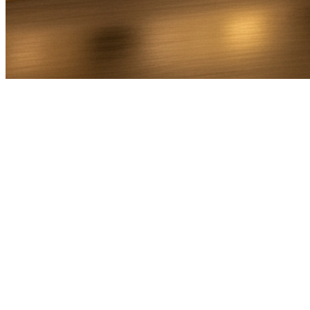
Bel Direct
Ophaaladres
Bestemmingsadres