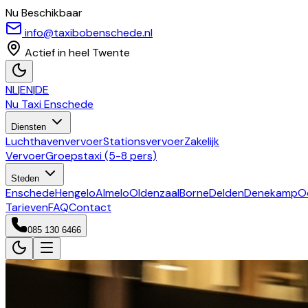
Nu Beschikbaar
info@taxibobenschede.nl
Actief in heel Twente
NL
|
EN
|
DE
Nu Taxi
Enschede
Diensten
Luchthavenvervoer
Stationsvervoer
Zakelijk
Vervoer
Groepstaxi (5-8 pers)
Steden
Enschede
Hengelo
Almelo
Oldenzaal
Borne
Delden
Denekamp
O
Tarieven
FAQ
Contact
085 130 6466