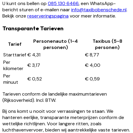
U kunt ons bellen op
085 130 6466
, een WhatsApp-
bericht sturen of e-mailen naar
info@taxibobenschede.nl
.
Bekijk onze
reserveringspagina
voor meer informatie.
Transparante Tarieven
Personenauto (1-4
Taxibus (5-8
Tarief
personen)
personen)
Starttarief
€ 4,31
€ 8,77
Per
€ 3,17
€ 4,00
kilometer
Per
€ 0,52
€ 0,59
minuut
Tarieven conform de landelijke maximumtarieven
(Rijksoverheid). Incl. BTW.
Bij ons komt u nooit voor verrassingen te staan. We
hanteren eerlijke, transparante meterprijzen conform de
wettelijke richtlijnen. Voor langere ritten, zoals
luchthavenvervoer, bieden wij aantrekkelijke vaste tarieven.