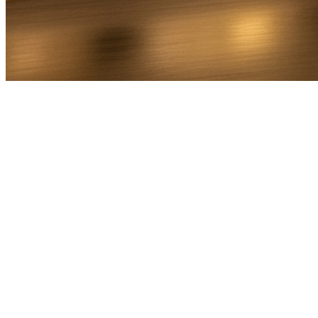
Bel Direct
Ophaaladres
Bestemmingsadres