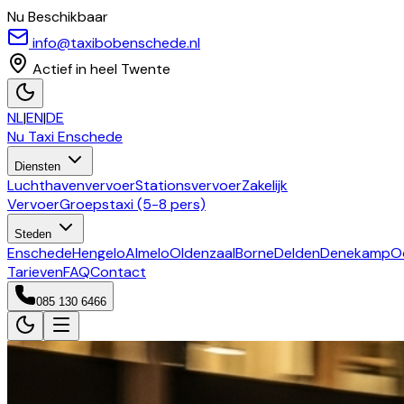
Nu Beschikbaar
info@taxibobenschede.nl
Actief in heel Twente
NL
|
EN
|
DE
Nu Taxi
Enschede
Diensten
Luchthavenvervoer
Stationsvervoer
Zakelijk
Vervoer
Groepstaxi (5-8 pers)
Steden
Enschede
Hengelo
Almelo
Oldenzaal
Borne
Delden
Denekamp
O
Tarieven
FAQ
Contact
085 130 6466