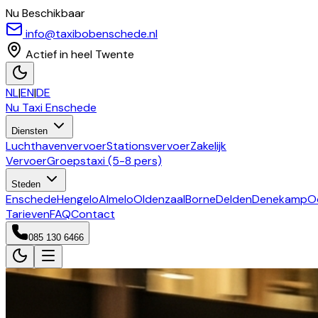
Nu Beschikbaar
info@taxibobenschede.nl
Actief in heel Twente
NL
|
EN
|
DE
Nu Taxi
Enschede
Diensten
Luchthavenvervoer
Stationsvervoer
Zakelijk
Vervoer
Groepstaxi (5-8 pers)
Steden
Enschede
Hengelo
Almelo
Oldenzaal
Borne
Delden
Denekamp
O
Tarieven
FAQ
Contact
085 130 6466