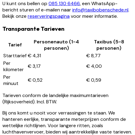
U kunt ons bellen op
085 130 6466
, een WhatsApp-
bericht sturen of e-mailen naar
info@taxibobenschede.nl
.
Bekijk onze
reserveringspagina
voor meer informatie.
Transparante Tarieven
Personenauto (1-4
Taxibus (5-8
Tarief
personen)
personen)
Starttarief
€ 4,31
€ 8,77
Per
€ 3,17
€ 4,00
kilometer
Per
€ 0,52
€ 0,59
minuut
Tarieven conform de landelijke maximumtarieven
(Rijksoverheid). Incl. BTW.
Bij ons komt u nooit voor verrassingen te staan. We
hanteren eerlijke, transparante meterprijzen conform de
wettelijke richtlijnen. Voor langere ritten, zoals
luchthavenvervoer, bieden wij aantrekkelijke vaste tarieven.