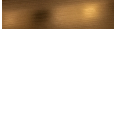
Bel Direct
Ophaaladres
Bestemmingsadres