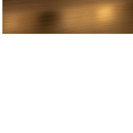
Bel Direct
Ophaaladres
Bestemmingsadres