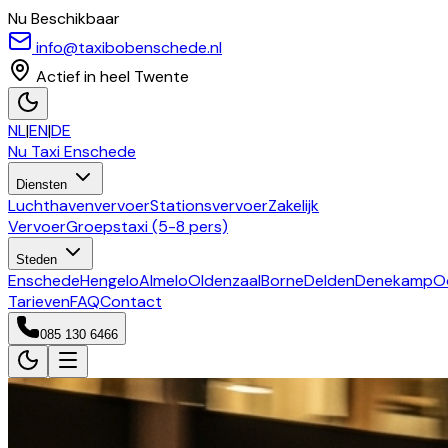
Nu Beschikbaar
info@taxibobenschede.nl
Actief in heel Twente
NL
|
EN
|
DE
Nu Taxi
Enschede
Diensten
Luchthavenvervoer
Stationsvervoer
Zakelijk
Vervoer
Groepstaxi (5-8 pers)
Steden
Enschede
Hengelo
Almelo
Oldenzaal
Borne
Delden
Denekamp
O
Tarieven
FAQ
Contact
085 130 6466