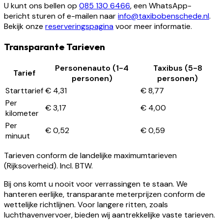
U kunt ons bellen op
085 130 6466
, een WhatsApp-
bericht sturen of e-mailen naar
info@taxibobenschede.nl
.
Bekijk onze
reserveringspagina
voor meer informatie.
Transparante Tarieven
Personenauto (1-4
Taxibus (5-8
Tarief
personen)
personen)
Starttarief
€ 4,31
€ 8,77
Per
€ 3,17
€ 4,00
kilometer
Per
€ 0,52
€ 0,59
minuut
Tarieven conform de landelijke maximumtarieven
(Rijksoverheid). Incl. BTW.
Bij ons komt u nooit voor verrassingen te staan. We
hanteren eerlijke, transparante meterprijzen conform de
wettelijke richtlijnen. Voor langere ritten, zoals
luchthavenvervoer, bieden wij aantrekkelijke vaste tarieven.