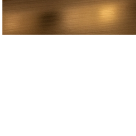
Bel Direct
Ophaaladres
Bestemmingsadres