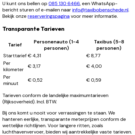
U kunt ons bellen op
085 130 6466
, een WhatsApp-
bericht sturen of e-mailen naar
info@taxibobenschede.nl
.
Bekijk onze
reserveringspagina
voor meer informatie.
Transparante Tarieven
Personenauto (1-4
Taxibus (5-8
Tarief
personen)
personen)
Starttarief
€ 4,31
€ 8,77
Per
€ 3,17
€ 4,00
kilometer
Per
€ 0,52
€ 0,59
minuut
Tarieven conform de landelijke maximumtarieven
(Rijksoverheid). Incl. BTW.
Bij ons komt u nooit voor verrassingen te staan. We
hanteren eerlijke, transparante meterprijzen conform de
wettelijke richtlijnen. Voor langere ritten, zoals
luchthavenvervoer, bieden wij aantrekkelijke vaste tarieven.