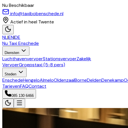
Nu Beschikbaar
info@taxibobenschede.nl
Actief in heel Twente
NL
|
EN
|
DE
Nu Taxi
Enschede
Diensten
Luchthavenvervoer
Stationsvervoer
Zakelijk
Vervoer
Groepstaxi (5-8 pers)
Steden
Enschede
Hengelo
Almelo
Oldenzaal
Borne
Delden
Denekamp
O
Tarieven
FAQ
Contact
085 130 6466