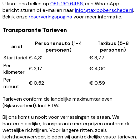
U kunt ons bellen op
085 130 6466
, een WhatsApp-
bericht sturen of e-mailen naar
info@taxibobenschede.nl
.
Bekijk onze
reserveringspagina
voor meer informatie.
Transparante Tarieven
Personenauto (1-4
Taxibus (5-8
Tarief
personen)
personen)
Starttarief
€ 4,31
€ 8,77
Per
€ 3,17
€ 4,00
kilometer
Per
€ 0,52
€ 0,59
minuut
Tarieven conform de landelijke maximumtarieven
(Rijksoverheid). Incl. BTW.
Bij ons komt u nooit voor verrassingen te staan. We
hanteren eerlijke, transparante meterprijzen conform de
wettelijke richtlijnen. Voor langere ritten, zoals
luchthavenvervoer, bieden wij aantrekkelijke vaste tarieven.