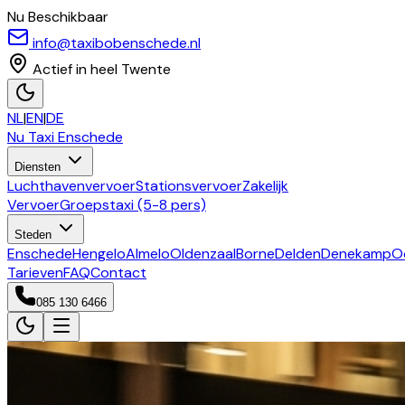
Nu Beschikbaar
info@taxibobenschede.nl
Actief in heel Twente
NL
|
EN
|
DE
Nu Taxi
Enschede
Diensten
Luchthavenvervoer
Stationsvervoer
Zakelijk
Vervoer
Groepstaxi (5-8 pers)
Steden
Enschede
Hengelo
Almelo
Oldenzaal
Borne
Delden
Denekamp
O
Tarieven
FAQ
Contact
085 130 6466