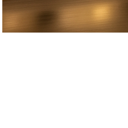
Bel Direct
Ophaaladres
Bestemmingsadres