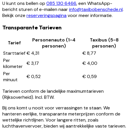
U kunt ons bellen op
085 130 6466
, een WhatsApp-
bericht sturen of e-mailen naar
info@taxibobenschede.nl
.
Bekijk onze
reserveringspagina
voor meer informatie.
Transparante Tarieven
Personenauto (1-4
Taxibus (5-8
Tarief
personen)
personen)
Starttarief
€ 4,31
€ 8,77
Per
€ 3,17
€ 4,00
kilometer
Per
€ 0,52
€ 0,59
minuut
Tarieven conform de landelijke maximumtarieven
(Rijksoverheid). Incl. BTW.
Bij ons komt u nooit voor verrassingen te staan. We
hanteren eerlijke, transparante meterprijzen conform de
wettelijke richtlijnen. Voor langere ritten, zoals
luchthavenvervoer, bieden wij aantrekkelijke vaste tarieven.