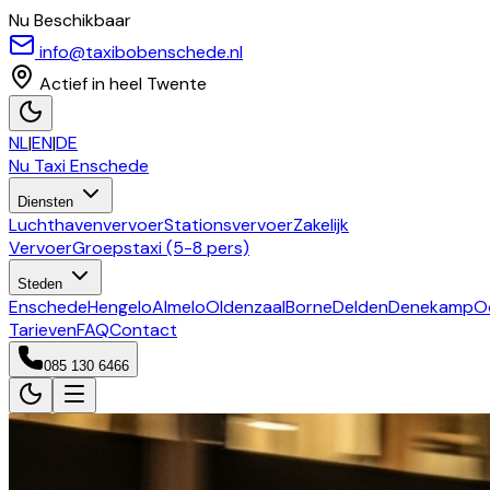
Nu Beschikbaar
info@taxibobenschede.nl
Actief in heel Twente
NL
|
EN
|
DE
Nu Taxi
Enschede
Diensten
Luchthavenvervoer
Stationsvervoer
Zakelijk
Vervoer
Groepstaxi (5-8 pers)
Steden
Enschede
Hengelo
Almelo
Oldenzaal
Borne
Delden
Denekamp
O
Tarieven
FAQ
Contact
085 130 6466