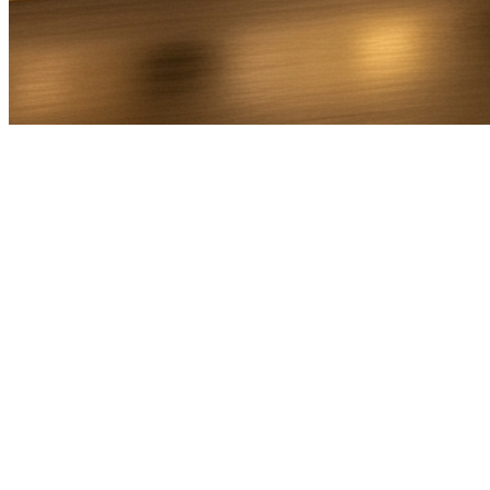
Bel Direct
Ophaaladres
Bestemmingsadres