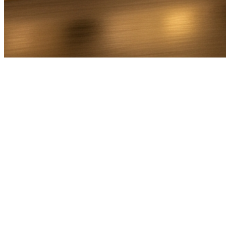
Bel Direct
Ophaaladres
Bestemmingsadres