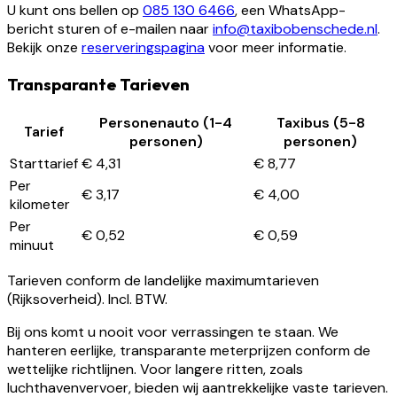
U kunt ons bellen op
085 130 6466
, een WhatsApp-
bericht sturen of e-mailen naar
info@taxibobenschede.nl
.
Bekijk onze
reserveringspagina
voor meer informatie.
Transparante Tarieven
Personenauto (1-4
Taxibus (5-8
Tarief
personen)
personen)
Starttarief
€ 4,31
€ 8,77
Per
€ 3,17
€ 4,00
kilometer
Per
€ 0,52
€ 0,59
minuut
Tarieven conform de landelijke maximumtarieven
(Rijksoverheid). Incl. BTW.
Bij ons komt u nooit voor verrassingen te staan. We
hanteren eerlijke, transparante meterprijzen conform de
wettelijke richtlijnen. Voor langere ritten, zoals
luchthavenvervoer, bieden wij aantrekkelijke vaste tarieven.