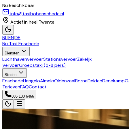
Nu Beschikbaar
info@taxibobenschede.nl
Actief in heel Twente
NL
|
EN
|
DE
Nu Taxi
Enschede
Diensten
Luchthavenvervoer
Stationsvervoer
Zakelijk
Vervoer
Groepstaxi (5-8 pers)
Steden
Enschede
Hengelo
Almelo
Oldenzaal
Borne
Delden
Denekamp
O
Tarieven
FAQ
Contact
085 130 6466