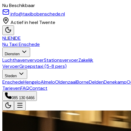
Nu Beschikbaar
info@taxibobenschede.nl
Actief in heel Twente
NL
|
EN
|
DE
Nu Taxi
Enschede
Diensten
Luchthavenvervoer
Stationsvervoer
Zakelijk
Vervoer
Groepstaxi (5-8 pers)
Steden
Enschede
Hengelo
Almelo
Oldenzaal
Borne
Delden
Denekamp
O
Tarieven
FAQ
Contact
085 130 6466