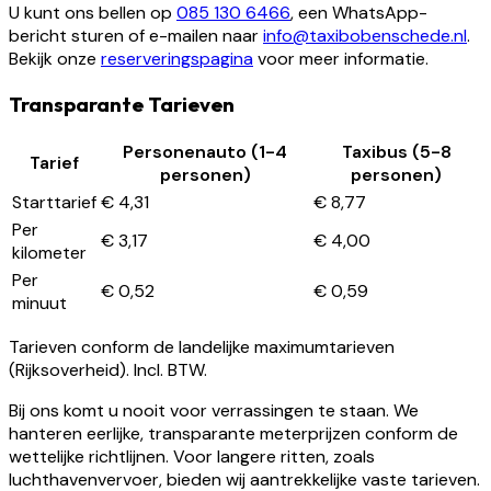
U kunt ons bellen op
085 130 6466
, een WhatsApp-
bericht sturen of e-mailen naar
info@taxibobenschede.nl
.
Bekijk onze
reserveringspagina
voor meer informatie.
Transparante Tarieven
Personenauto (1-4
Taxibus (5-8
Tarief
personen)
personen)
Starttarief
€ 4,31
€ 8,77
Per
€ 3,17
€ 4,00
kilometer
Per
€ 0,52
€ 0,59
minuut
Tarieven conform de landelijke maximumtarieven
(Rijksoverheid). Incl. BTW.
Bij ons komt u nooit voor verrassingen te staan. We
hanteren eerlijke, transparante meterprijzen conform de
wettelijke richtlijnen. Voor langere ritten, zoals
luchthavenvervoer, bieden wij aantrekkelijke vaste tarieven.