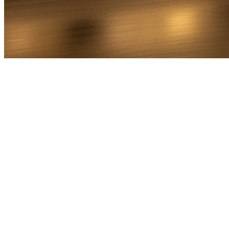
Bel Direct
Ophaaladres
Bestemmingsadres