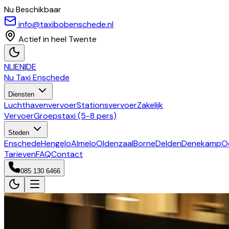
Nu Beschikbaar
info@taxibobenschede.nl
Actief in heel Twente
NL
|
EN
|
DE
Nu Taxi
Enschede
Diensten
Luchthavenvervoer
Stationsvervoer
Zakelijk
Vervoer
Groepstaxi (5-8 pers)
Steden
Enschede
Hengelo
Almelo
Oldenzaal
Borne
Delden
Denekamp
O
Tarieven
FAQ
Contact
085 130 6466