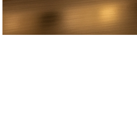
Bel Direct
Ophaaladres
Bestemmingsadres