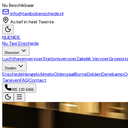
Nu Beschikbaar
info@taxibobenschede.nl
Actief in heel Twente
NL
|
EN
|
DE
Nu Taxi
Enschede
Diensten
Luchthavenvervoer
Stationsvervoer
Zakelijk Vervoer
Groepsta
Steden
Enschede
Hengelo
Almelo
Oldenzaal
Borne
Delden
Denekamp
O
Tarieven
FAQ
Contact
085 130 6466