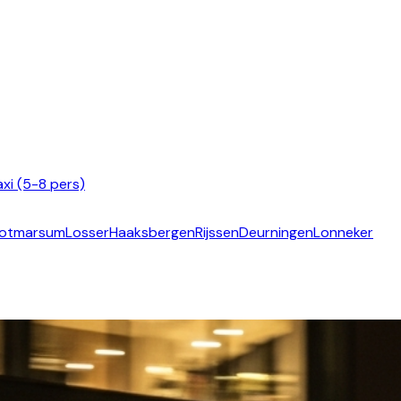
xi (5-8 pers)
otmarsum
Losser
Haaksbergen
Rijssen
Deurningen
Lonneker