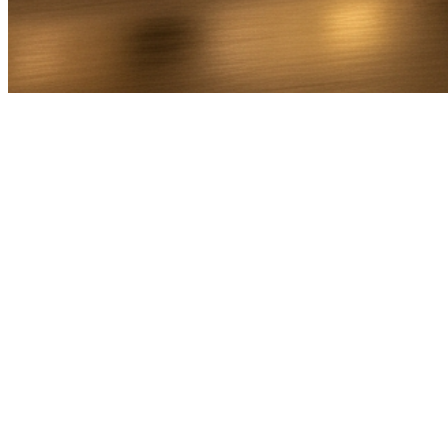
Bel Direct
Ophaaladres
Bestemmingsadres
Aantal personen
1
2
3
4
5
6
7
8